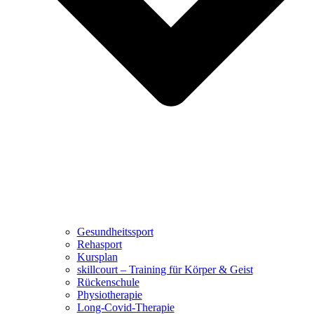
Gesundheitssport
Rehasport
Kursplan
skillcourt – Training für Körper & Geist
Rückenschule
Physiotherapie
Long-Covid-Therapie