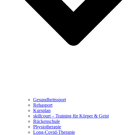
Gesundheitssport
Rehasport
Kursplan
skillcourt – Training für Körper & Geist
Rückenschule
Physiotherapie
Long-Covid-Therapie