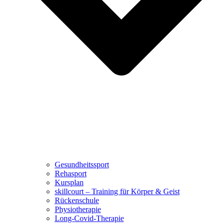
Gesundheitssport
Rehasport
Kursplan
skillcourt – Training für Körper & Geist
Rückenschule
Physiotherapie
Long-Covid-Therapie