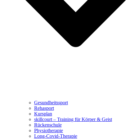
Gesundheitssport
Rehasport
Kursplan
skillcourt – Training für Körper & Geist
Rückenschule
Physiotherapie
Long-Covid-Therapie