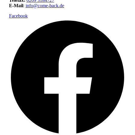
Telefax:
0209 3184727
E-Mail
:
info@come-back.de
Facebook