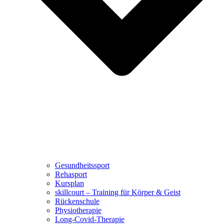
Gesundheitssport
Rehasport
Kursplan
skillcourt – Training für Körper & Geist
Rückenschule
Physiotherapie
Long-Covid-Therapie